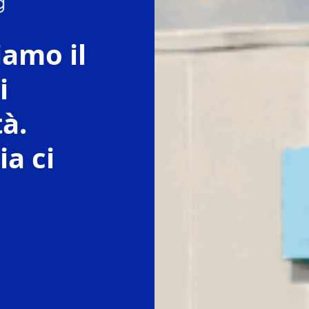
iamo il
i
tà.
a ci